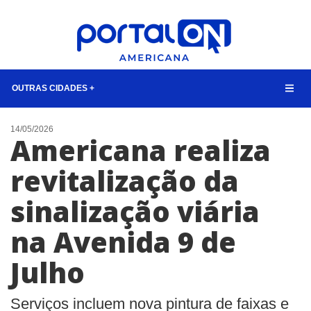
OUTRAS CIDADES +
NOTÍCIAS
14/05/2026
Americana realiza
LISTA DIGITAL
revitalização da
CONTATO
sinalização viária
ANUNCIE
na Avenida 9 de
BUSCAR
Julho
Serviços incluem nova pintura de faixas e