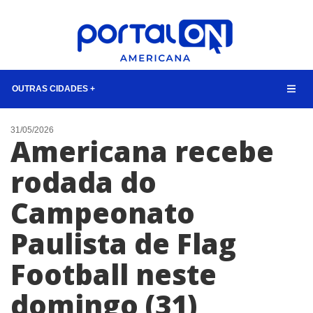
OUTRAS CIDADES +
NOTÍCIAS
31/05/2026
Americana recebe
LISTA DIGITAL
rodada do
CONTATO
Campeonato
ANUNCIE
Paulista de Flag
BUSCAR
Football neste
domingo (31)