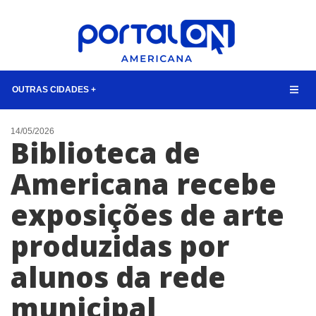
OUTRAS CIDADES +
NOTÍCIAS
14/05/2026
Biblioteca de
LISTA DIGITAL
Americana recebe
CONTATO
exposições de arte
ANUNCIE
produzidas por
BUSCAR
alunos da rede
municipal