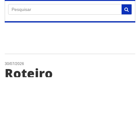
Pesquisar
30/07/2026
Roteiro
Gastronômico de
Americana terá
show de banda dos
Estados Unidos