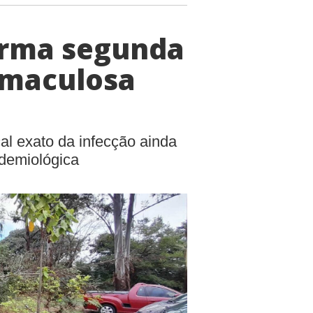
irma segunda
 maculosa
l exato da infecção ainda
idemiológica