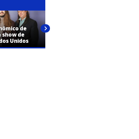
nômico de
Expo Artur confirma shows de
á show de
Mariana Fagundes e Ludmilla
dos Unidos
na mesma noite