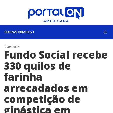
OUTRAS CIDADES +
NOTÍCIAS
24/05/2026
Fundo Social recebe
LISTA DIGITAL
330 quilos de
CONTATO
farinha
ANUNCIE
arrecadados em
BUSCAR
competição de
ginástica em