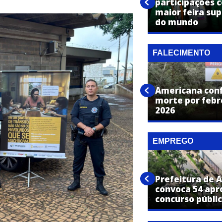
excelência como referência
participações 
nacional no setor citrícola em
maior feira su
2026
do mundo
FALECIMENTO
Americana con
Homem morre após pular de
morte por feb
passarela em Americana
2026
EMPREGO
Prefeitura de 
PAT de Americana anuncia 223
convoca 54 ap
vagas de emprego
concurso públi