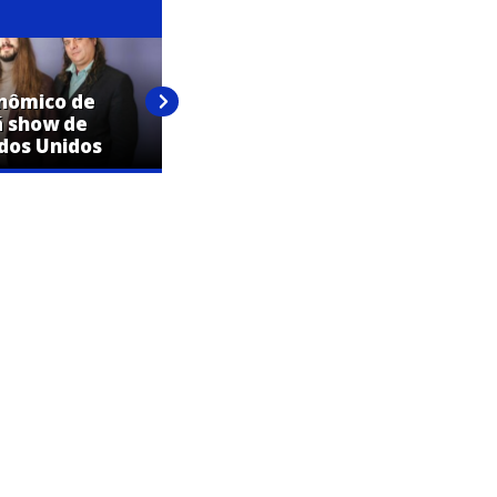
nômico de
Expo Artur confirma shows de
á show de
Mariana Fagundes e Ludmilla
dos Unidos
na mesma noite