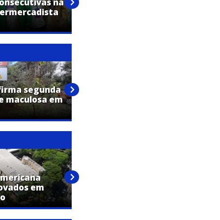
consecutivas na
um legado: a trajetória de
permercadista
Aparecida Fávero na
AlfaCitrus
firma segunda
re maculosa em
Bernardo Fleith de Assis, de 22
anos, falece em Americana
Americana
Americana registra saldo de
rovados em
216 empregos em janeiro,
co
aponta Caged