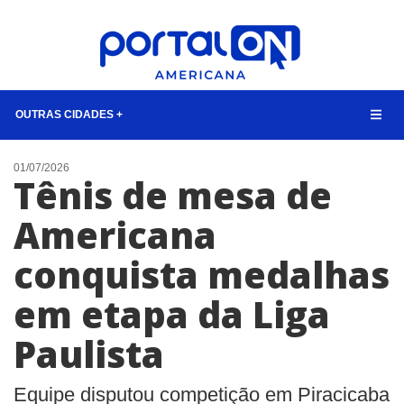
OUTRAS CIDADES +
NOTÍCIAS
01/07/2026
Tênis de mesa de
LISTA DIGITAL
Americana
CONTATO
conquista medalhas
ANUNCIE
em etapa da Liga
BUSCAR
Paulista
Equipe disputou competição em Piracicaba