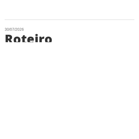
30/07/2026
Roteiro
Gastronômico de
Americana terá
show de banda dos
Estados Unidos
The Henhouse Prowlers se apresenta no
evento em agosto, em parceria com a
Embaixada e Consulados dos Estados
Unidos no Brasil