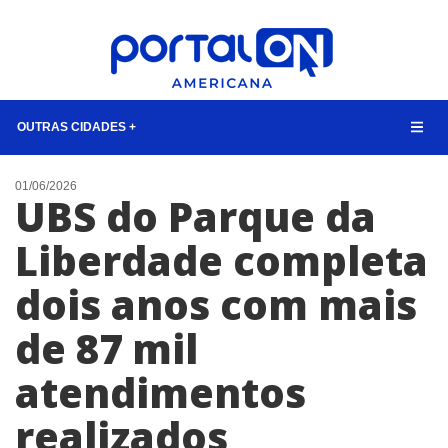
OUTRAS CIDADES +
NOTÍCIAS
01/06/2026
UBS do Parque da
LISTA DIGITAL
Liberdade completa
CONTATO
dois anos com mais
ANUNCIE
de 87 mil
BUSCAR
atendimentos
realizados