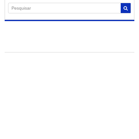
Pesquisar
30/07/2026
Roteiro
Gastronômico de
Americana terá
show de banda dos
Estados Unidos