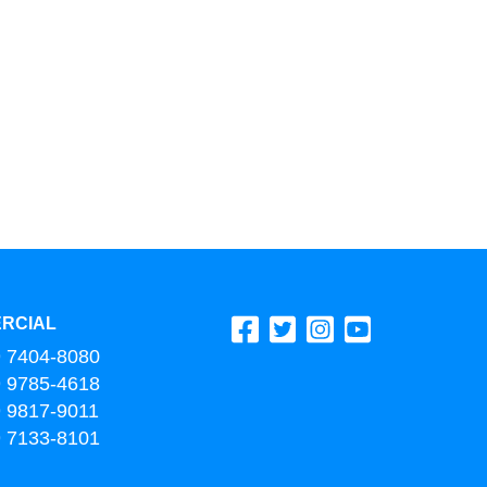
RCIAL
9 7404-8080
9 9785-4618
9 9817-9011
9 7133-8101