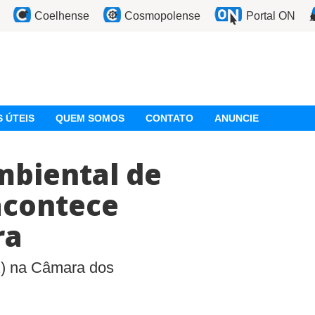
Coelhense
Cosmopolense
Portal ON
 ÚTEIS
QUEM SOMOS
CONTATO
ANUNCIE
mbiental de
acontece
ra
22) na Câmara dos