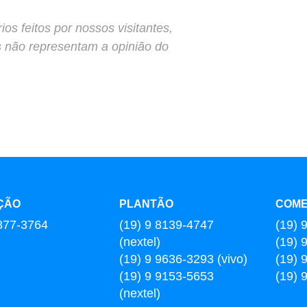
s feitos por nossos visitantes,
s não representam a opinião do
ÇÃO
PLANTÃO
COME
877-3764
(19) 9 8139-4747
(19) 
(nextel)
(19) 
(19) 9 9636-3293 (vivo)
(19) 
(19) 9 9153-5653
(19) 
(nextel)