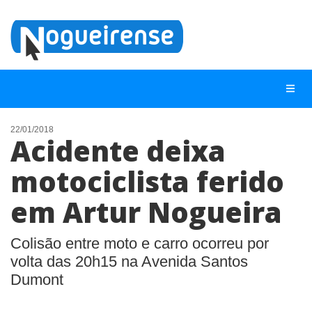
22/01/2018
Acidente deixa
NOTÍCIAS
motociclista ferido
LISTA DIGITAL
em Artur Nogueira
TELEFONES ÚTEIS
QUEM SOMOS
Colisão entre moto e carro ocorreu por
CONTATO
volta das 20h15 na Avenida Santos
Dumont
ANUNCIE