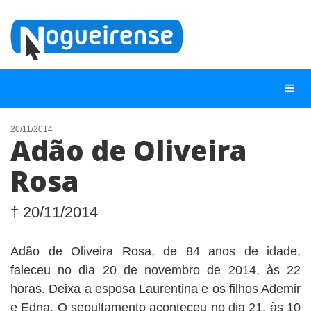
20/11/2014
Adão de Oliveira
NOTÍCIAS
Rosa
LISTA DIGITAL
TELEFONES ÚTEIS
† 20/11/2014
QUEM SOMOS
Adão de Oliveira Rosa, de 84 anos de idade,
CONTATO
faleceu no dia 20 de novembro de 2014, às 22
ANUNCIE
horas. Deixa a esposa Laurentina e os filhos Ademir
e Edna. O sepultamento aconteceu no dia 21, às 10