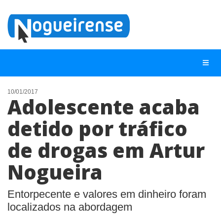
10/01/2017
Adolescente acaba
NOTÍCIAS
detido por tráfico
LISTA DIGITAL
de drogas em Artur
TELEFONES ÚTEIS
QUEM SOMOS
Nogueira
CONTATO
Entorpecente e valores em dinheiro foram
ANUNCIE
localizados na abordagem