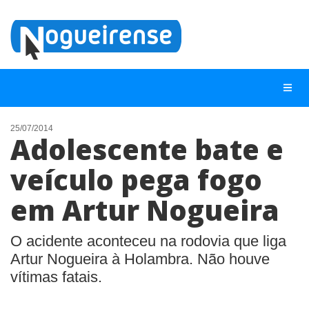
25/07/2014
Adolescente bate e
NOTÍCIAS
veículo pega fogo
LISTA DIGITAL
em Artur Nogueira
TELEFONES ÚTEIS
QUEM SOMOS
O acidente aconteceu na rodovia que liga
CONTATO
Artur Nogueira à Holambra. Não houve
vítimas fatais.
ANUNCIE