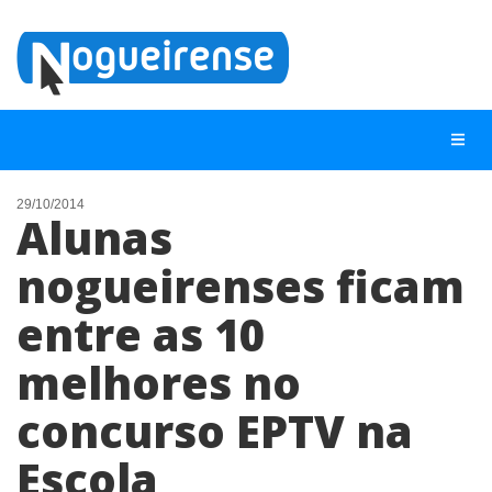
29/10/2014
Alunas
NOTÍCIAS
nogueirenses ficam
LISTA DIGITAL
entre as 10
TELEFONES ÚTEIS
QUEM SOMOS
melhores no
CONTATO
concurso EPTV na
ANUNCIE
Escola