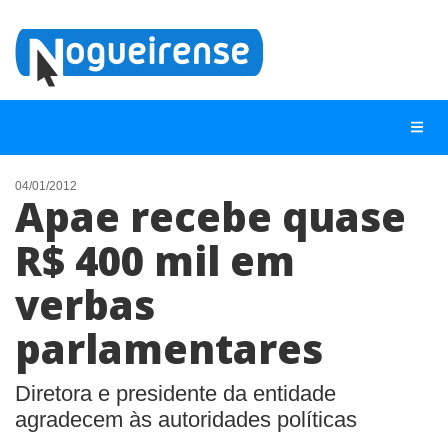
04/01/2012
Apae recebe quase
NOTÍCIAS
R$ 400 mil em
LISTA DIGITAL
verbas
TELEFONES ÚTEIS
QUEM SOMOS
parlamentares
CONTATO
Diretora e presidente da entidade
ANUNCIE
agradecem às autoridades políticas