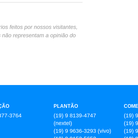
s feitos por nossos visitantes,
s não representam a opinião do
ÇÃO
PLANTÃO
COME
877-3764
(19) 9 8139-4747
(19) 
(nextel)
(19) 
(19) 9 9636-3293 (vivo)
(19) 