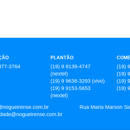
ÇÃO
PLANTÃO
COME
877-3764
(19) 9 8139-4747
(19) 
(nextel)
(19) 
(19) 9 9636-3293 (vivo)
(19) 
(19) 9 9153-5653
(19) 
(nextel)
@nogueirense.com.br
Rua Maria Marson Sia,
cidade@nogueirense.com.br