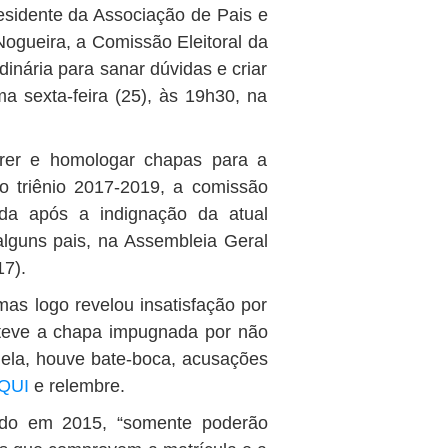
esidente da Associação de Pais e
ogueira, a Comissão Eleitoral da
dinária para sanar dúvidas e criar
a sexta-feira (25), às 19h30, na
rer e homologar chapas para a
o triênio 2017-2019, a comissão
da após a indignação da atual
alguns pais, na Assembleia Geral
17).
mas logo revelou insatisfação por
a teve a chapa impugnada por não
 dela, houve bate-boca, acusações
QUI
e relembre.
ado em 2015, “somente poderão