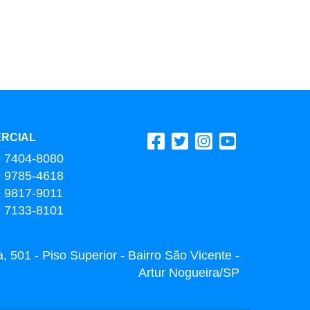
RCIAL
9 7404-8080
9 9785-4618
9 9817-9011
9 7133-8101
 501 - Piso Superior - Bairro São Vicente -
Artur Nogueira/SP