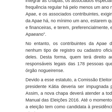
integrar as chapas, os associados especia
frequência regular há pelo menos um ano 
Apae, e os associados contribuintes, exig
da Apae há, no mínimo um ano, estarem qu
e financeiras, e terem, preferencialmente,
Apaeano”.
No entanto, os contribuintes da Apae 
nenhum tipo de registro ou cadastro oficia
deles. Desta forma, quem terá direito 
responsáveis legais das 178 pessoas qu
órgão nogueirense.
Devido a esse estatuto, a Comissão Eleito
presidente Kátia deveria ser impugnada 
Assim, a nova chapa deverá atender a tod
Manual das Eleições 2016. Até o momento
a eleição tem como candidata à presidênc