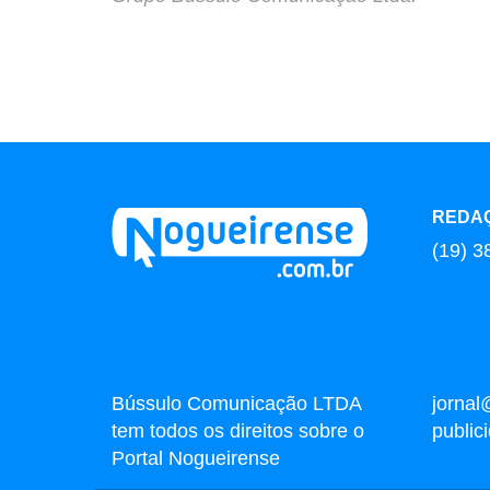
REDA
(19) 3
Bússulo Comunicação LTDA
jornal
tem todos os direitos sobre o
publi
Portal Nogueirense