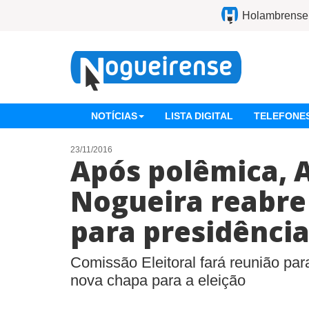
Holambrense
NOTÍCIAS
LISTA DIGITAL
TELEFONES
23/11/2016
Após polêmica, 
Nogueira reabre 
para presidênci
Comissão Eleitoral fará reunião para
nova chapa para a eleição