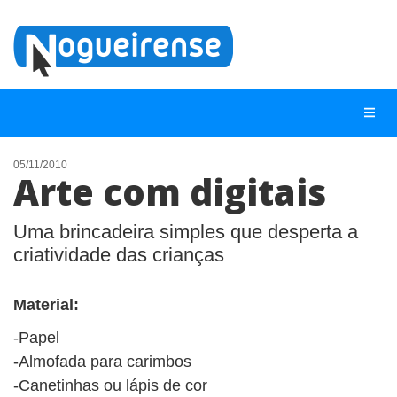
05/11/2010
Arte com digitais
NOTÍCIAS
LISTA DIGITAL
Uma brincadeira simples que desperta a
criatividade das crianças
TELEFONES ÚTEIS
QUEM SOMOS
Material:
CONTATO
-Papel
ANUNCIE
-Almofada para carimbos
-Canetinhas ou lápis de cor