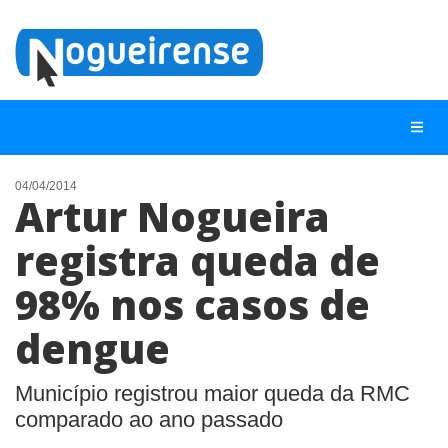
04/04/2014
Artur Nogueira
NOTÍCIAS
registra queda de
LISTA DIGITAL
98% nos casos de
TELEFONES ÚTEIS
QUEM SOMOS
dengue
CONTATO
Município registrou maior queda da RMC
ANUNCIE
comparado ao ano passado