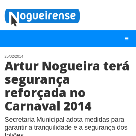
25/02/2014
Artur Nogueira terá
NOTÍCIAS
segurança
LISTA DIGITAL
reforçada no
TELEFONES ÚTEIS
QUEM SOMOS
Carnaval 2014
CONTATO
Secretaria Municipal adota medidas para
ANUNCIE
garantir a tranquilidade e a segurança dos
foliões