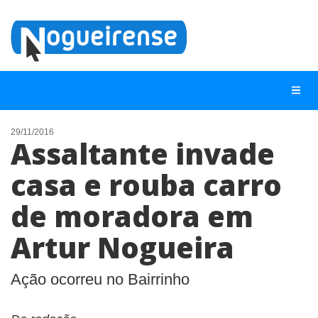
29/11/2016
Assaltante invade
NOTÍCIAS
casa e rouba carro
LISTA DIGITAL
de moradora em
TELEFONES ÚTEIS
QUEM SOMOS
Artur Nogueira
CONTATO
Ação ocorreu no Bairrinho
ANUNCIE