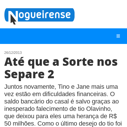
26/12/2013
Até que a Sorte nos
NOTÍCIAS
Separe 2
LISTA DIGITAL
TELEFONES ÚTEIS
Juntos novamente, Tino e Jane mais uma
vez estão em dificuldades financeiras. O
QUEM SOMOS
saldo bancário do casal é salvo graças ao
CONTATO
inesperado falecimento de tio Olavinho,
ANUNCIE
que deixou para eles uma herança de R$
50 milhões. Como o último desejo do tio foi