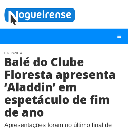
01/12/2014
Balé do Clube
NOTÍCIAS
Floresta apresenta
LISTA DIGITAL
‘Aladdin’ em
TELEFONES ÚTEIS
QUEM SOMOS
espetáculo de fim
CONTATO
de ano
ANUNCIE
Apresentações foram no último final de