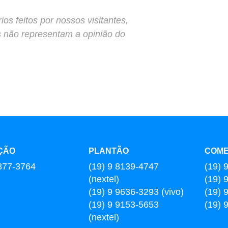
s feitos por nossos visitantes,
s não representam a opinião do
ÇÃO
PLANTÃO
COME
877-3764
(19) 9 8139-4747
(19) 
(nextel)
(19) 
(19) 9 9636-3293 (vivo)
(19) 
(19) 9 9153-5653
(19) 
(nextel)