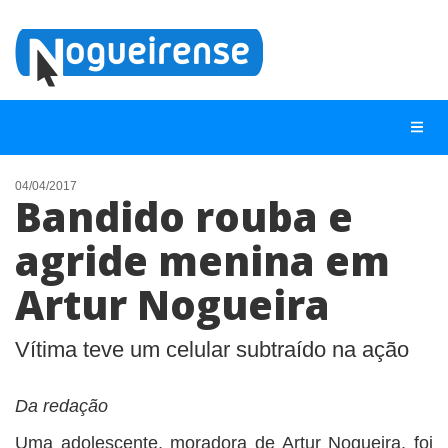
04/04/2017
Bandido rouba e
NOTÍCIAS
agride menina em
LISTA DIGITAL
Artur Nogueira
TELEFONES ÚTEIS
QUEM SOMOS
Vítima teve um celular subtraído na ação
CONTATO
ANUNCIE
Da redação
Uma adolescente, moradora de Artur Nogueira, foi