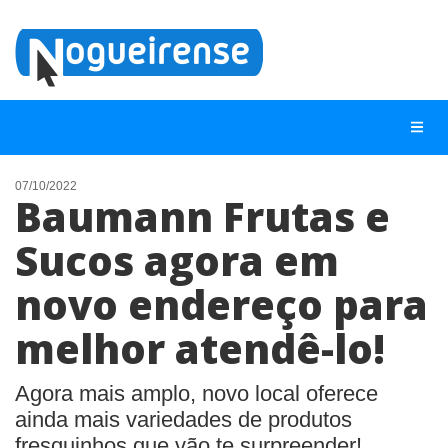
07/10/2022
Baumann Frutas e
NOTÍCIAS
Sucos agora em
LISTA DIGITAL
novo endereço para
TELEFONES ÚTEIS
QUEM SOMOS
melhor atendê-lo!
CONTATO
Agora mais amplo, novo local oferece
ANUNCIE
ainda mais variedades de produtos
fresquinhos que vão te surpreender!