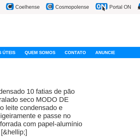
Coelhense
Cosmopolense
Portal ON
 ÚTEIS
QUEM SOMOS
CONTATO
ANUNCIE
ensado 10 fatias de pão
o ralado seco MODO DE
 leite condensado e
ligeiramente e passe no
forrada com papel-alumínio
&hellip;]