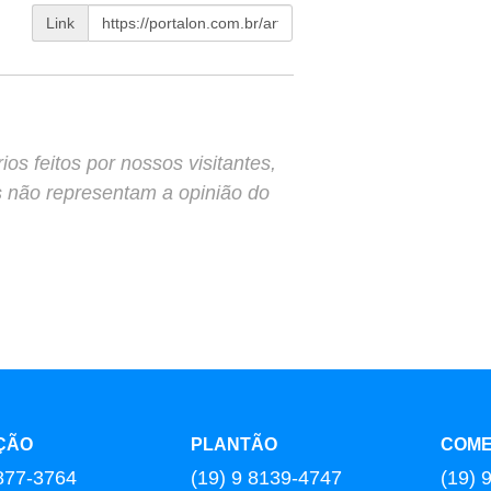
Link
s feitos por nossos visitantes,
s não representam a opinião do
ÇÃO
PLANTÃO
COME
877-3764
(19) 9 8139-4747
(19) 