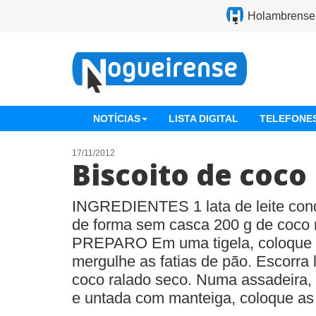
Holambrense
NOTÍCIAS
LISTA DIGITAL
TELEFONES
17/11/2012
Biscoito de coco
INGREDIENTES 1 lata de leite cond
de forma sem casca 200 g de coc
PREPARO Em uma tigela, coloque o
mergulhe as fatias de pão. Escorra 
coco ralado seco. Numa assadeira, 
e untada com manteiga, coloque as [