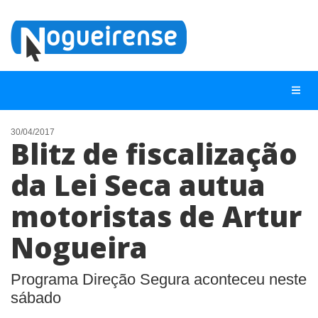
30/04/2017
Blitz de fiscalização
NOTÍCIAS
da Lei Seca autua
LISTA DIGITAL
motoristas de Artur
TELEFONES ÚTEIS
QUEM SOMOS
Nogueira
CONTATO
Programa Direção Segura aconteceu neste
ANUNCIE
sábado