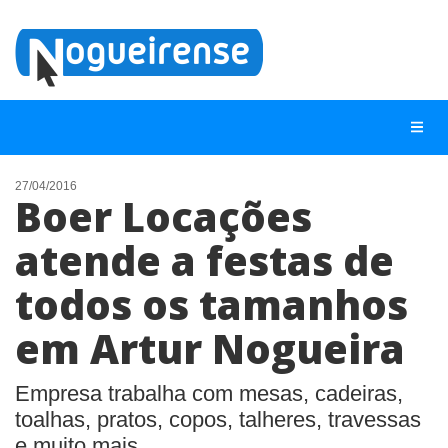
27/04/2016
Boer Locações
NOTÍCIAS
atende a festas de
LISTA DIGITAL
todos os tamanhos
TELEFONES ÚTEIS
QUEM SOMOS
em Artur Nogueira
CONTATO
Empresa trabalha com mesas, cadeiras,
ANUNCIE
toalhas, pratos, copos, talheres, travessas
e muito mais