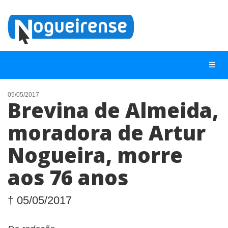
05/05/2017
Brevina de Almeida,
NOTÍCIAS
moradora de Artur
LISTA DIGITAL
Nogueira, morre
TELEFONES ÚTEIS
QUEM SOMOS
aos 76 anos
CONTATO
† 05/05/2017
ANUNCIE