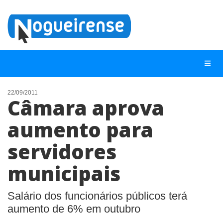
22/09/2011
Câmara aprova
NOTÍCIAS
aumento para
LISTA DIGITAL
servidores
TELEFONES ÚTEIS
QUEM SOMOS
municipais
CONTATO
Salário dos funcionários públicos terá
ANUNCIE
aumento de 6% em outubro