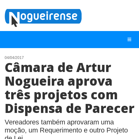
04/04/2017
Câmara de Artur
NOTÍCIAS
Nogueira aprova
LISTA DIGITAL
três projetos com
TELEFONES ÚTEIS
QUEM SOMOS
Dispensa de Parecer
CONTATO
Vereadores também aprovaram uma
ANUNCIE
moção, um Requerimento e outro Projeto
de Lei