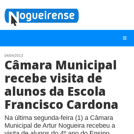
04/04/2013
Câmara Municipal
NOTÍCIAS
recebe visita de
LISTA DIGITAL
alunos da Escola
TELEFONES ÚTEIS
QUEM SOMOS
Francisco Cardona
CONTATO
Na última segunda-feira (1) a Câmara
ANUNCIE
Municipal de Artur Nogueira recebeu a
visita de alunos do 4º ano do Ensino