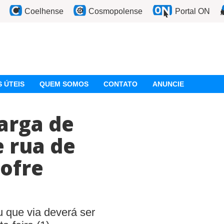
Coelhense
Cosmopolense
Portal ON
 ÚTEIS
QUEM SOMOS
CONTATO
ANUNCIE
arga de
 rua de
sofre
 que via deverá ser