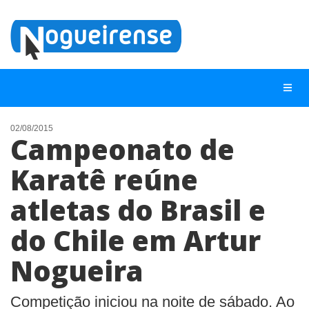
02/08/2015
Campeonato de
NOTÍCIAS
Karatê reúne
LISTA DIGITAL
atletas do Brasil e
TELEFONES ÚTEIS
QUEM SOMOS
do Chile em Artur
CONTATO
Nogueira
ANUNCIE
Competição iniciou na noite de sábado. Ao