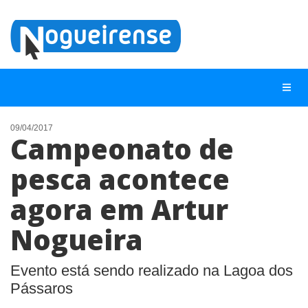
09/04/2017
Campeonato de
NOTÍCIAS
pesca acontece
LISTA DIGITAL
agora em Artur
TELEFONES ÚTEIS
QUEM SOMOS
Nogueira
CONTATO
Evento está sendo realizado na Lagoa dos
ANUNCIE
Pássaros