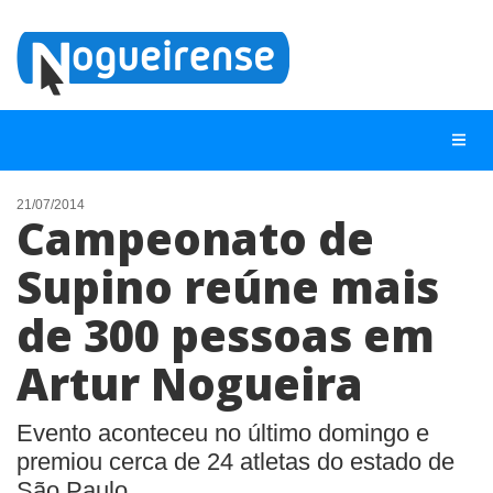
21/07/2014
Campeonato de
NOTÍCIAS
Supino reúne mais
LISTA DIGITAL
de 300 pessoas em
TELEFONES ÚTEIS
QUEM SOMOS
Artur Nogueira
CONTATO
Evento aconteceu no último domingo e
ANUNCIE
premiou cerca de 24 atletas do estado de
São Paulo