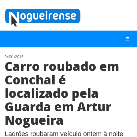
04/01/2015
Carro roubado em
NOTÍCIAS
Conchal é
LISTA DIGITAL
localizado pela
TELEFONES ÚTEIS
QUEM SOMOS
Guarda em Artur
CONTATO
Nogueira
ANUNCIE
Ladrões roubaram veículo ontem à noite