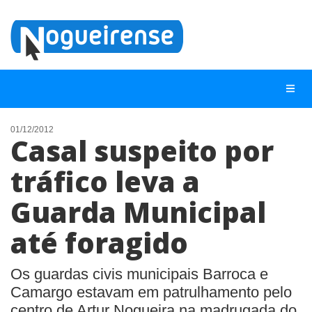
01/12/2012
Casal suspeito por
NOTÍCIAS
tráfico leva a
LISTA DIGITAL
Guarda Municipal
TELEFONES ÚTEIS
QUEM SOMOS
até foragido
CONTATO
Os guardas civis municipais Barroca e
ANUNCIE
Camargo estavam em patrulhamento pelo
centro de Artur Nogueira na madrugada do