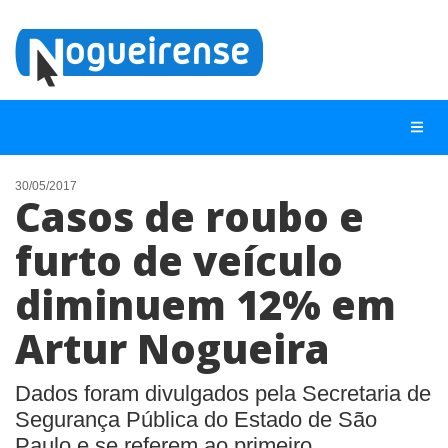
30/05/2017
Casos de roubo e
NOTÍCIAS
furto de veículo
LISTA DIGITAL
diminuem 12% em
TELEFONES ÚTEIS
QUEM SOMOS
Artur Nogueira
CONTATO
Dados foram divulgados pela Secretaria de
ANUNCIE
Segurança Pública do Estado de São
Paulo e se referem ao primeiro