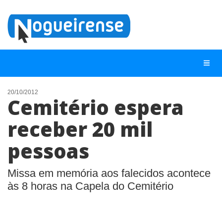
20/10/2012
Cemitério espera
NOTÍCIAS
receber 20 mil
LISTA DIGITAL
pessoas
TELEFONES ÚTEIS
QUEM SOMOS
Missa em memória aos falecidos acontece
CONTATO
às 8 horas na Capela do Cemitério
ANUNCIE