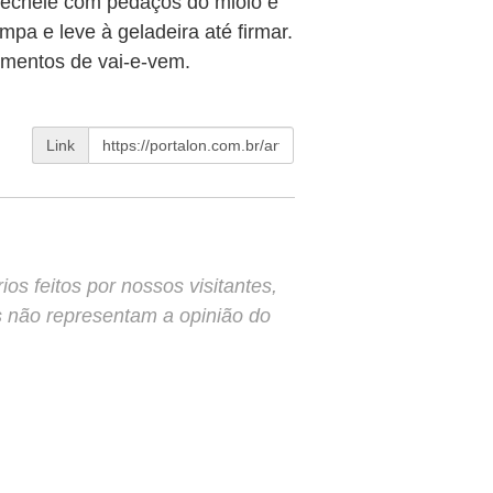
Recheie com pedaços do miolo e
pa e leve à geladeira até firmar.
imentos de vai-e-vem.
Link
s feitos por nossos visitantes,
s não representam a opinião do