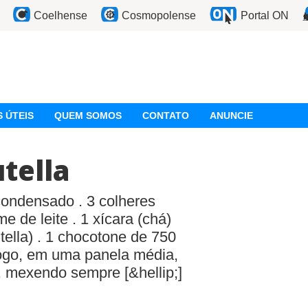
Coelhense
Cosmopolense
Portal ON
 ÚTEIS
QUEM SOMOS
CONTATO
ANUNCIE
tella
condensado . 3 colheres
e de leite . 1 xícara (chá)
ella) . 1 chocotone de 750
o, em uma panela média,
, mexendo sempre [&hellip;]