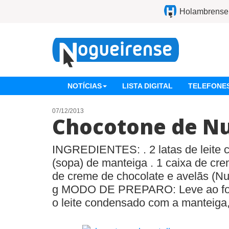
Holambrense
NOTÍCIAS
LISTA DIGITAL
TELEFONES
07/12/2013
Chocotone de Nu
INGREDIENTES: . 2 latas de leite 
(sopa) de manteiga . 1 caixa de crem
de creme de chocolate e avelãs (Nut
g MODO DE PREPARO: Leve ao fog
o leite condensado com a manteiga