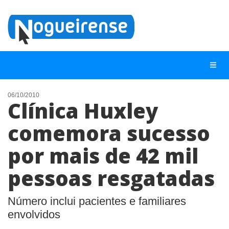
06/10/2010
Clínica Huxley
NOTÍCIAS
comemora sucesso
LISTA DIGITAL
por mais de 42 mil
TELEFONES ÚTEIS
QUEM SOMOS
pessoas resgatadas
CONTATO
Número inclui pacientes e familiares
ANUNCIE
envolvidos