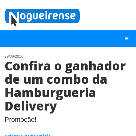
29/06/2016
Confira o ganhador
NOTÍCIAS
de um combo da
LISTA DIGITAL
Hamburgueria
TELEFONES ÚTEIS
QUEM SOMOS
Delivery
CONTATO
Promoção!
ANUNCIE