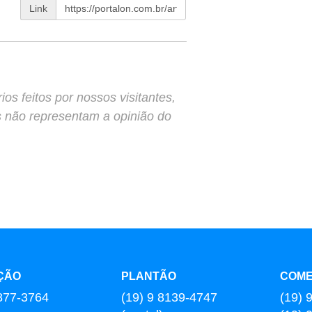
Link
s feitos por nossos visitantes,
s não representam a opinião do
ÇÃO
PLANTÃO
COME
877-3764
(19) 9 8139-4747
(19) 