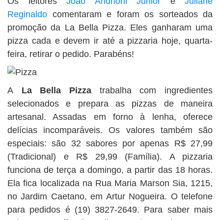
Os leitores
João Andrioni Junior
e
Juliane
BUSCAR
Reginaldo
comentaram e foram os sorteados da
promoção da La Bella Pizza. Eles ganharam uma
pizza cada e devem ir até a pizzaria hoje, quarta-
feira, retirar o pedido. Parabéns!
A
La Bella Pizza
trabalha com ingredientes
selecionados e prepara as pizzas de maneira
artesanal. Assadas em forno à lenha, oferece
delícias incomparáveis. Os valores também são
especiais: são 32 sabores por apenas R$ 27,99
(Tradicional) e R$ 29,99 (Família). A pizzaria
funciona de terça a domingo, a partir das 18 horas.
Ela fica localizada na Rua Maria Marson Sia, 1215,
no Jardim Caetano, em Artur Nogueira. O telefone
para pedidos é (19) 3827-2649. Para saber mais