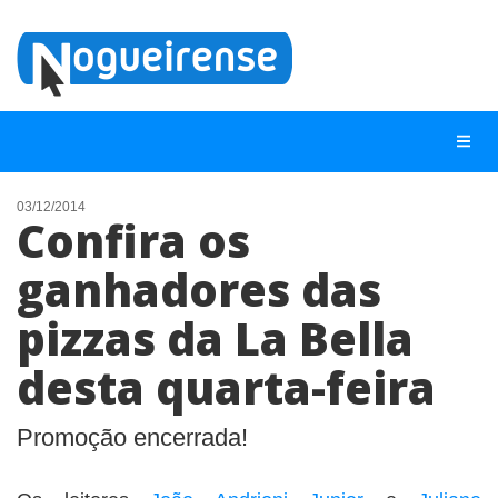
03/12/2014
Confira os
NOTÍCIAS
ganhadores das
LISTA DIGITAL
pizzas da La Bella
TELEFONES ÚTEIS
QUEM SOMOS
desta quarta-feira
CONTATO
Promoção encerrada!
ANUNCIE