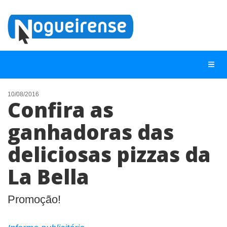
10/08/2016
Confira as
NOTÍCIAS
ganhadoras das
LISTA DIGITAL
deliciosas pizzas da
TELEFONES ÚTEIS
QUEM SOMOS
La Bella
CONTATO
Promoção!
ANUNCIE