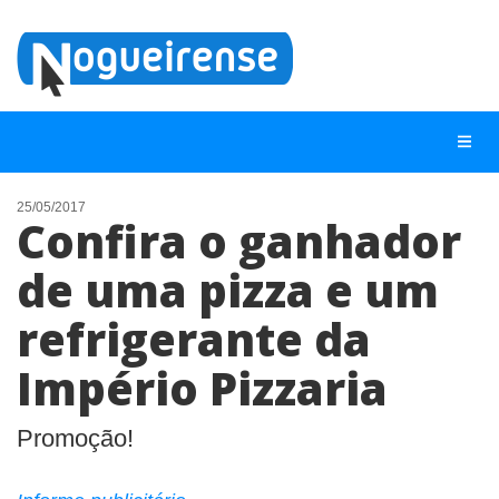
25/05/2017
Confira o ganhador
NOTÍCIAS
de uma pizza e um
LISTA DIGITAL
refrigerante da
TELEFONES ÚTEIS
QUEM SOMOS
Império Pizzaria
CONTATO
Promoção!
ANUNCIE