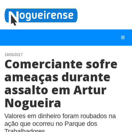
19/05/2017
Comerciante sofre
NOTÍCIAS
ameaças durante
LISTA DIGITAL
assalto em Artur
TELEFONES ÚTEIS
QUEM SOMOS
Nogueira
CONTATO
Valores em dinheiro foram roubados na
ANUNCIE
ação que ocorreu no Parque dos
Trabalhadores