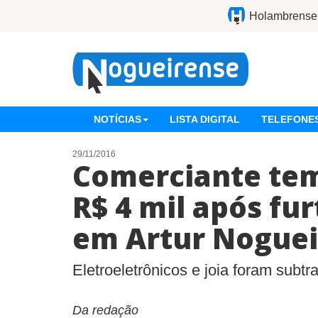
Holambrense
NOTÍCIAS
LISTA DIGITAL
TELEFONES
29/11/2016
Comerciante tem
R$ 4 mil após fur
em Artur Noguei
Eletroeletrônicos e joia foram subt
Da redação