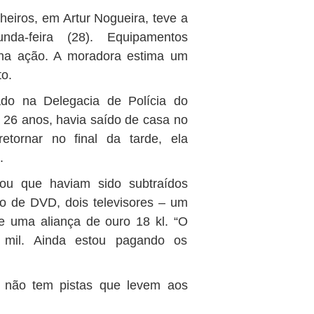
eiros, em Artur Nogueira, teve a
nda-feira (28). Equipamentos
s na ação. A moradora estima um
to.
rado na Delegacia de Polícia do
 26 anos, havia saído de casa no
etornar no final da tarde, ela
.
tou que haviam sido subtraídos
ho de DVD, dois televisores – um
e uma aliança de ouro 18 kl. “O
 mil. Ainda estou pagando os
a não tem pistas que levem aos