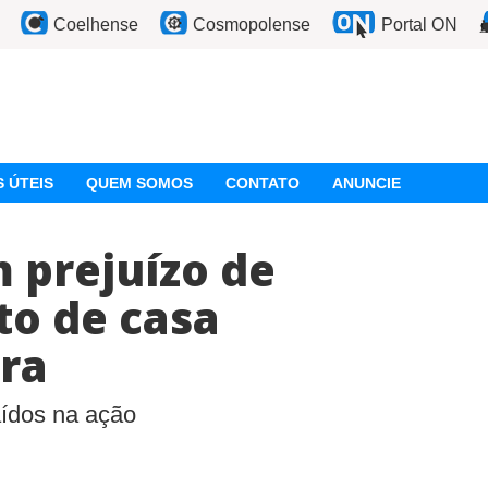
Coelhense
Cosmopolense
Portal ON
 ÚTEIS
QUEM SOMOS
CONTATO
ANUNCIE
 prejuízo de
to de casa
ra
raídos na ação